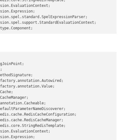
sion.EvaluationContext;

sion.Expression;

sion.spel.standard.SpelExpressionParser;

sion.spel.support.StandardEvaluationContext;

type.Component;

nit;

gJoinPoint;

;

信息, 因此需要将错误信息也缓存起来

ethodSignature;

factory.annotation.Autowired;

, 就会处理返回的参数

factory.annotation.Value;

Cache;

CacheManager;

annotation.Cacheable;

efaultParameterNameDiscoverer;

edis.cache.RedisCacheConfiguration;

edis.cache.RedisCacheManager;

edis.core.StringRedisTemplate;

sion.EvaluationContext;

ct {

sion.Expression;
