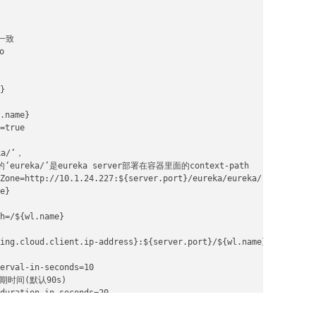
致



}

.name}

=true

/’，

ureka/’是eureka server部署在容器里面的context-path

Zone=http://10.1.24.227:${server.port}/eureka/eureka/

e}

h=/${wl.name}

ing.cloud.client.ip-address}:${server.port}/${wl.name}

erval-in-seconds=10

间(默认90s)

duration-in-seconds=20
