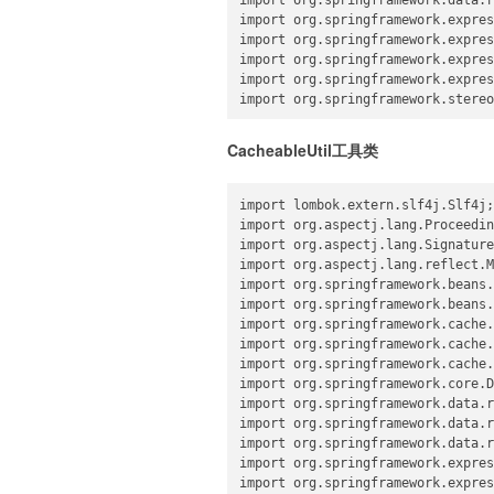
import org.springframework.expres
import org.springframework.expres
import org.springframework.expres
import org.springframework.expres
import org.springframework.stereo
import java.lang.reflect.Method;

CacheableUtil工具类
import java.util.concurrent.TimeU
/**

import lombok.extern.slf4j.Slf4j;

 * redis缓存调用切面

import org.aspectj.lang.Proceedin
 * <p>

import org.aspectj.lang.Signature
 * 由于服务调用时, 返回的可能是错误的
import org.aspectj.lang.reflect.M
 * <p>

import org.springframework.beans.
 * 方法中使用这个 @Cacheable 注解
import org.springframework.beans.
 *

import org.springframework.cache.
 * @author roothk

import org.springframework.cache.
 * @date 2020/4/23 8:53

import org.springframework.cache.
 */

import org.springframework.core.D
@Slf4j

import org.springframework.data.r
@Order(1)

import org.springframework.data.r
@Aspect

import org.springframework.data.r
@Component

import org.springframework.expres
public class CacheableHandlerAspe
import org.springframework.expres