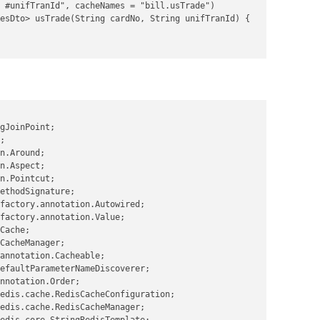
 #unifTranId", cacheNames = "bill.usTrade")

esDto> usTrade(String cardNo, String unifTranId) {

gJoinPoint;

;

n.Around;

n.Aspect;

n.Pointcut;

ethodSignature;

factory.annotation.Autowired;

factory.annotation.Value;

Cache;

CacheManager;

annotation.Cacheable;

efaultParameterNameDiscoverer;

nnotation.Order;

edis.cache.RedisCacheConfiguration;

edis.cache.RedisCacheManager;

edis.core.StringRedisTemplate;
