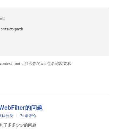
=true
me

ntext-path

text-root，那么你的war包名称就要和
WebFilter的问题
默认分类
74 条评论
 就遇到了多多少少的问题