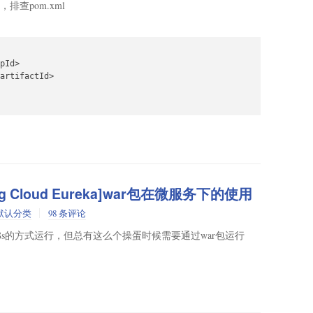
排查pom.xml
pId>

artifactId>

pring Cloud Eureka]war包在微服务下的使用
默认分类
98 条评论
r/k8s的方式运行，但总有这么个操蛋时候需要通过war包运行