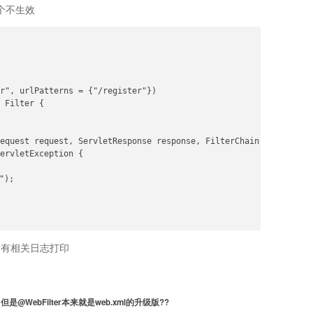
是整个不生效
r", urlPatterns = {"/register"})

 Filter {

equest request, ServletResponse response, FilterChain chain)

ervletException {

);

没有相关日志打印
是@WebFilter本来就是web.xml的升级版??