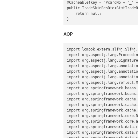
@Cacheable(key = "#cardNo + '_' +
public TradeSkinResDto<StmtTradeR
    return null;

}
AOP
import lombok.extern.slf4j.Slf4j;

import org.aspectj.lang.Proceedin
import org.aspectj.lang.Signature
import org.aspectj.lang.annotatio
import org.aspectj.lang.annotatio
import org.aspectj.lang.annotatio
import org.aspectj.lang.reflect.M
import org.springframework.beans.
import org.springframework.beans.
import org.springframework.cache.
import org.springframework.cache.
import org.springframework.cache.
import org.springframework.core.D
import org.springframework.core.a
import org.springframework.data.r
import org.springframework.data.r
import org.springframework.data.r