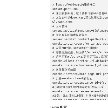
# Tomcat/Weblogic的服务端口

server.port=8080

# 注册的服务名，这个要和你的war包名称一
# 比如文件是demo.war,那么这里就是demo
wl.name=demo

# 应用名称

spring.application.name=${wl.name
# 指定服务的请求路径前缀

server.servlet.context-path=/${wl
eureka.instance.prefer-ip-address
# 设置eureka server的注册地址

# 需要注意的是，后面的‘/eureka/eureka
# 这里前面的/eureka/是固定写法，后面的‘e
eureka.client.service-url.default
eureka.instance.hostname=${wl.nam
# 微服务路径前缀

eureka.instance.home-page-url-pat
# 设置eureka client的地址

eureka.instance.instance-id=${spr
#心跳时间/服务续约间隔时间(默认30s)

eureka.instance.lease-renewal-int
#发呆（无心跳淘汰时间）时间/服务续约到期时
eureka.instance.lease-expiration-
#健康检查

Feign 配置