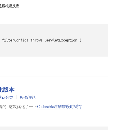
这个是压根没反应
 filterConfig) throws ServletException {

优化版本
默认分类
93 条评论
存啥的, 这次优化了一下
Cacheable注解错误时缓存